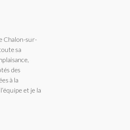
e Chalon-sur-
"Pour la promotion de la manife
toute sa
que nous nous adressions à une 
omplaisance,
mais au-delà d’un service excel
ôtés des
qualités d’une vraie complicité
es à la
Raül-David Martínez
’équipe et je la
Délégué à Paris de l’Institut Ramon Llull