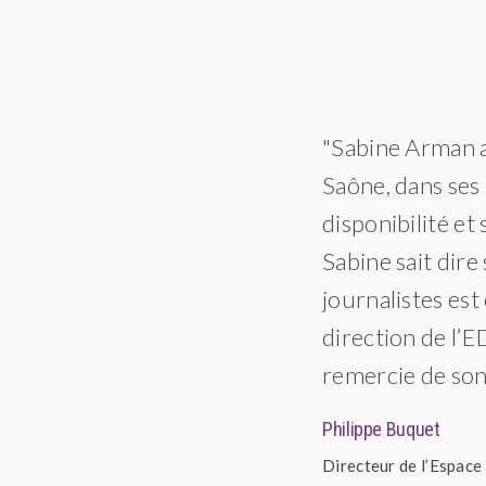
ansion. Sabine Arman a su
"Sabine Arman a
t la complexité. Avec son équipe,
Saône, dans ses 
.
disponibilité et
Sabine sait dire
journalistes est
direction de l’E
remercie de so
Philippe Buquet
Directeur de l’Espace