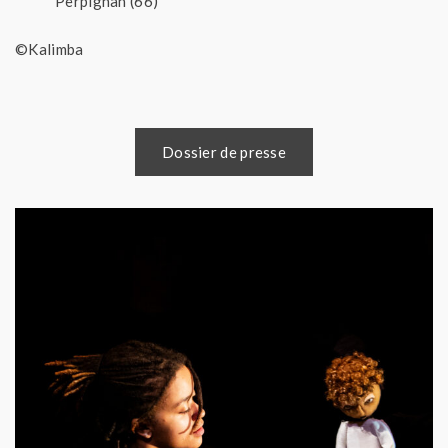
Perpignan (66)
©Kalimba
Dossier de presse