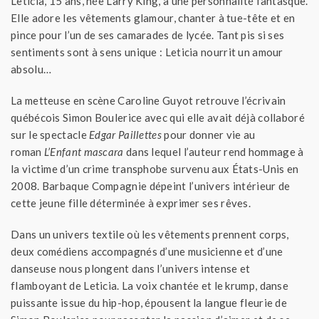
Leticia, 15 ans, née Larry King, a une personnalité fantasque.
Elle adore les vêtements glamour, chanter à tue-tête et en
pince pour l’un de ses camarades de lycée. Tant pis si ses
sentiments sont à sens unique : Leticia nourrit un amour
absolu…
La metteuse en scène Caroline Guyot retrouve l’écrivain
québécois Simon Boulerice avec qui elle avait déjà collaboré
sur le spectacle
Edgar Paillettes
pour donner vie au
roman
L’Enfant mascara
dans lequel l’auteur rend hommage à
la victime d’un crime transphobe survenu aux États-Unis en
2008. Barbaque Compagnie dépeint l’univers intérieur de
cette jeune fille déterminée à exprimer ses rêves.
Dans un univers textile où les vêtements prennent corps,
deux comédiens accompagnés d’une musicienne et d’une
danseuse nous plongent dans l’univers intense et
flamboyant de Leticia. La voix chantée et le krump, danse
puissante issue du hip-hop, épousent la langue fleurie de