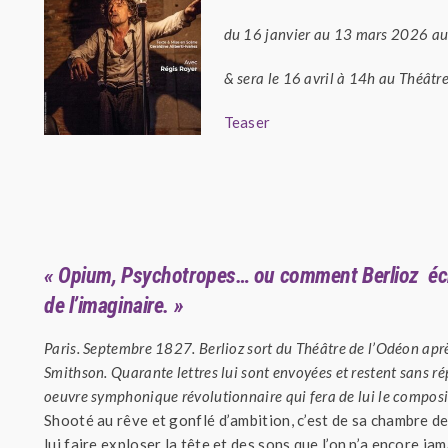
du 16 janvier au 13 mars 2026 au 
& sera le 16 avril à 14h au Théât
Teaser
« Opium, Psychotropes… ou comment Berlioz écrit
de l’imaginaire. »
Paris. Septembre 1827. Berlioz sort du Théâtre de l’Odéon aprè
Smithson. Quarante lettres lui sont envoyées et restent sans rép
oeuvre symphonique révolutionnaire qui fera de lui le composi
Shooté au rêve et gonflé d’ambition, c’est de sa chambre de
lui faire exploser la tête et des sons que l’on n’a encore ja