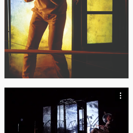
Icare la tête ailleurs - Teaser
from
info@petitesperceptions.com
on
Vimeo
.