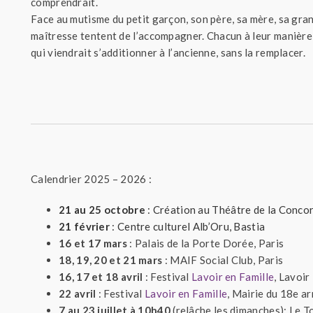
comprendrait.
Face au mutisme du petit garçon, son père, sa mère, sa gra
maîtresse tentent de l’accompagner. Chacun à leur manière, 
qui viendrait s’additionner à l’ancienne, sans la remplacer.
Calendrier 2025 – 2026 :
21 au 25 octobre
: Création au Théâtre de la Concor
21 février
: Centre culturel Alb’Oru, Bastia
16 et 17 mars
: Palais de la Porte Dorée, Paris
18, 19, 20 et 21 mars
: MAIF Social Club, Paris
16, 17 et 18 avril
: Festival
Lavoir en Famille
, Lavoir
22 avril
: Festival
Lavoir en Famille
, Mairie du 18e a
7 au 23 juillet à 10h40
(relâche les dimanches): Le 